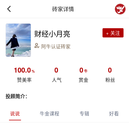
砖家详情
财经小月亮
+ 关注
阿牛认证砖家
100.0
0
0
0
%
牛
赞美率
人气
赏金
粉丝
投顾简介：
说说
牛金课程
专辑
好看