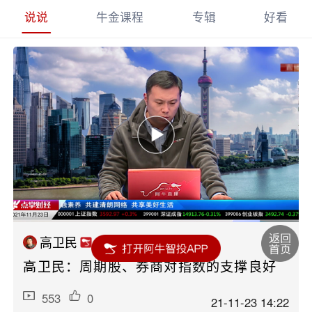
说说
牛金课程
专辑
好看
高卫民
高卫民：周期股、券商对指数的支撑良好
553
0
21-11-23 14:22