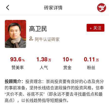
砖家详情
高卫民
+ 关注
阿牛认证砖家
93.6
1.38
10
0.11
%
万
牛
万
赞美率
人气
赏金
粉丝
投顾简介：
投资理念：崇尚投资要有良好的心态及充分
的事前准备，坚持长线结合波段操作的投资风格，信奉
“天价不卖、谷底不买”（即永远不要去寻找最低点和最
高点），以长线趋势指导短期操作。