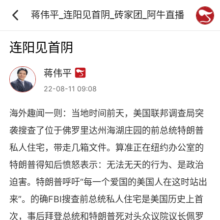
蒋伟平_连阳见首阴_砖家团_阿牛直播
连阳见首阴
蒋伟平
22-08-11 09:08
海外趣闻一则：当地时间前天，美国联邦调查局突
袭搜查了位于佛罗里达州海湖庄园的前总统特朗普
私人住宅，带走几箱文件。算准正在纽约办公室的
特朗普得知后愤怒表示：无法无天的行为、是政治
迫害。特朗普呼吁“每一个爱国的美国人在这时站出
来”。的确FBI搜查前总统私人住宅是美国历史上首
次，事后拜登总统和特朗普死对头众议院议长佩罗