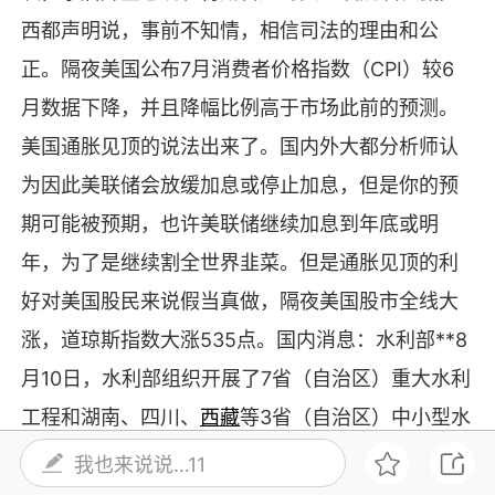
西都声明说，事前不知情，相信司法的理由和公
正。隔夜美国公布7月消费者价格指数（CPI）较6
月数据下降，并且降幅比例高于市场此前的预测。
美国通胀见顶的说法出来了。国内外大都分析师认
为因此美联储会放缓加息或停止加息，但是你的预
期可能被预期，也许美联储继续加息到年底或明
年，为了是继续割全世界韭菜。但是通胀见顶的利
好对美国股民来说假当真做，隔夜美国股市全线大
涨，道琼斯指数大涨535点。国内消息：水利部**8
月10日，水利部组织开展了7省（自治区）重大水利
工程和湖南、四川、
西藏
等3省（自治区）中小型水
利工程建设现场督办，全面加快水利工程建设。8月
我也来说说…11
10日联通董事长表态：
5G
流量資费不可能持续大幅