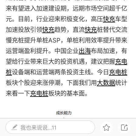
来有望进入加速建设期，远期市场空间超千亿
元。目前，行业迎来积极变化，高压
快充
车型
加速投放引领
快充
趋势，直流
快充
桩替代交流
慢充桩提升单桩ASP，单桩利用效率提升带来
运营端盈利提升。中国企业
出海
布局加速，有
望给行业带来巨大的投资机遇，建议把握
充电
桩
设备端和运营端两条投资主线。今日
充电桩
板块个股迎来涨停潮，下面我们用
大数据
统计
来看一下
充电桩
板块的基本面。
我也来说说…11