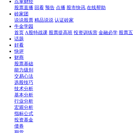
点掌财经
股票直播
回看
预告
点播
股市快讯
在线帮助
砖家团
说说股票
精品说说
认证砖家
牛金学园
首页
A股特战课
股票提高班
投资训练营
金融必学
股票五
话题
好看
快评
财商
股票基础
能力级别
交易心法
选股技巧
技术分析
基本分析
行业分析
宏观分析
指标公式
投资基金
债券
期货