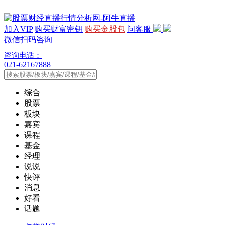
加入VIP
购买财富密钥
购买金股包
问客服
微信扫码咨询
咨询电话：
021-62167888
综合
股票
板块
嘉宾
课程
基金
经理
说说
快评
消息
好看
话题