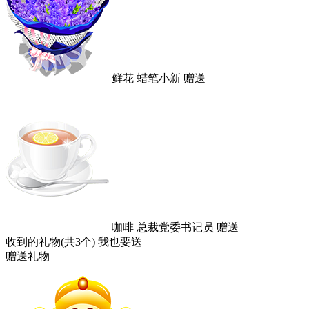
鲜花
蜡笔小新
赠送
咖啡
总裁党委书记员
赠送
收到的礼物(共3个)
我也要送
赠送礼物