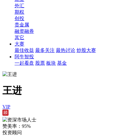
外汇
期权
创投
贵金属
融资融券
其它
大赛
最佳收益
最多关注
最热讨论
炒股大赛
阿牛智投
一起看盘
股票
板块
基金
王进
VIP
赞美率：
95%
投资顾问