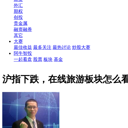
外汇
期权
创投
贵金属
融资融券
其它
大赛
最佳收益
最多关注
最热讨论
炒股大赛
阿牛智投
一起看盘
股票
板块
基金
沪指下跌，在线旅游板块怎么