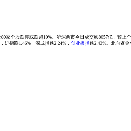
近80家个股跌停或跌超10%。沪深两市今日成交额8057亿，较
指跌1.46%，深成指跌2.24%，
创业板指
跌2.43%。北向资