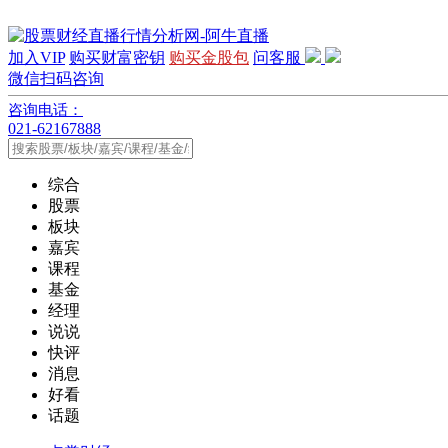
加入VIP
购买财富密钥
购买金股包
问客服
微信扫码咨询
咨询电话：
021-62167888
综合
股票
板块
嘉宾
课程
基金
经理
说说
快评
消息
好看
话题