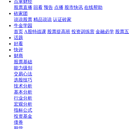
点掌财经
股票直播
回看
预告
点播
股市快讯
在线帮助
砖家团
说说股票
精品说说
认证砖家
牛金学园
首页
A股特战课
股票提高班
投资训练营
金融必学
股票五
话题
好看
快评
财商
股票基础
能力级别
交易心法
选股技巧
技术分析
基本分析
行业分析
宏观分析
指标公式
投资基金
债券
期货