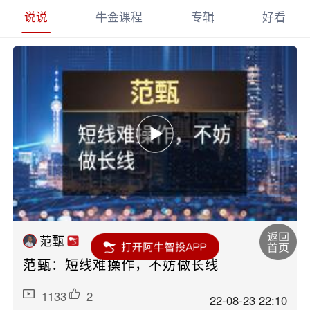
说说
牛金课程
专辑
好看
范甄
范甄：短线难操作，不妨做长线
1133
2
22-08-23 22:10