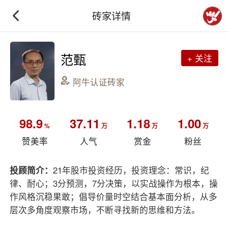
砖家详情
范甄
+ 关注
阿牛认证砖家
98.9
37.11
1.18
1.00
%
万
万
万
赞美率
人气
赏金
粉丝
投顾简介：
21年股市投资经历，投资理念：常识，纪
律、耐心；3分预测，7分决策，以实战操作为根本，操
作风格沉稳果敢；倡导价量时空结合基本面分析，从多
层次多角度观察市场，不断寻找新的思维和方法。