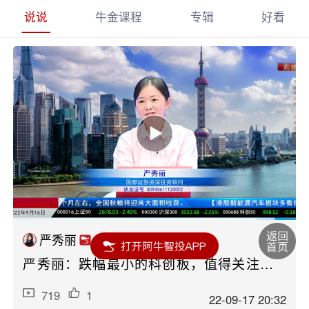
说说
牛金课程
专辑
好看
严秀丽
严秀丽：跌幅最小的科创板，值得关注吗？
719
1
22-09-17 20:32