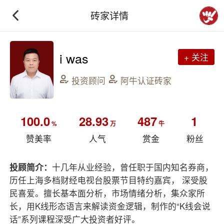
砖家详情
i was
+ 关注
投资顾问
阿牛认证砖家
100.0
28.93
487
1
%
万
牛
赞美率
人气
赏金
粉丝
投顾简介：
十几年从业经验，曾任职于国内知名券商，
历任上海多档财经电视台股票节目特约嘉宾， 深受股
民喜爱。擅长基本面分析，市场情绪分析，集众家所
长，用K线形态语言来解读资金逻辑，制作的“K线会说
话”系列课程深受广大投资者好评。