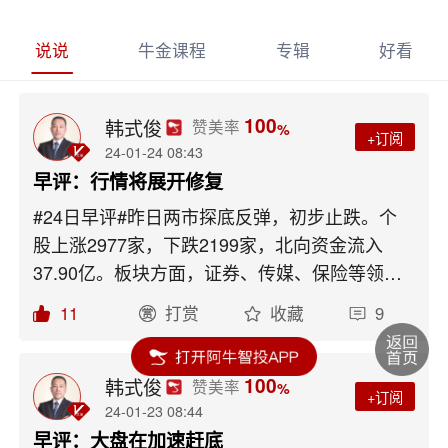
说说
牛金课程
专辑
好看
100
韩式俊
赞美率
%
+订阅
24-01-24 08:43
早评：行情将展开修复
#24日早评#昨日两市探底反弹，初步止跌。个
股上涨2977家，下跌2199家，北向资金流入
37.90亿。板块方面，证券、传媒、保险等领
涨，纺织服装、家用轻工、视频加工领跌。消息
11
打赏
收藏
9
面，证监会：稳步推进资本市场高水平制度型对
外开放；证监会：把资本市场稳定运行放在更加
突出的位置 着力稳市场、稳信心；李强主持召
100
韩式俊
赞美率
%
+订阅
开专家、企业家和教科文卫体等领域代表座谈
24-01-23 08:44
会；最高法：促进全面加强金融监管 明确行为
早评：大盘在加速赶底