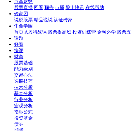
点掌财经
股票直播
回看
预告
点播
股市快讯
在线帮助
砖家团
说说股票
精品说说
认证砖家
牛金学园
首页
A股特战课
股票提高班
投资训练营
金融必学
股票五
话题
好看
快评
财商
股票基础
能力级别
交易心法
选股技巧
技术分析
基本分析
行业分析
宏观分析
指标公式
投资基金
债券
期货