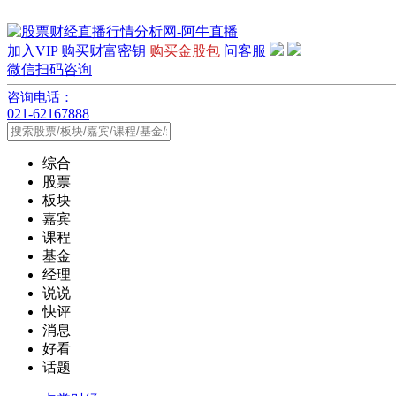
加入VIP
购买财富密钥
购买金股包
问客服
微信扫码咨询
咨询电话：
021-62167888
综合
股票
板块
嘉宾
课程
基金
经理
说说
快评
消息
好看
话题