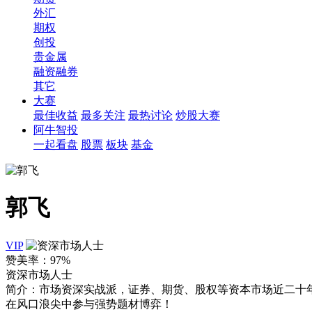
外汇
期权
创投
贵金属
融资融券
其它
大赛
最佳收益
最多关注
最热讨论
炒股大赛
阿牛智投
一起看盘
股票
板块
基金
郭飞
VIP
赞美率：
97%
资深市场人士
简介：
市场资深实战派，证券、期货、股权等资本市场近二十
在风口浪尖中参与强势题材博弈！