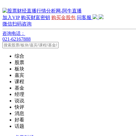
加入VIP
购买财富密钥
购买金股包
问客服
微信扫码咨询
咨询电话：
021-62167888
综合
股票
板块
嘉宾
课程
基金
经理
说说
快评
消息
好看
话题