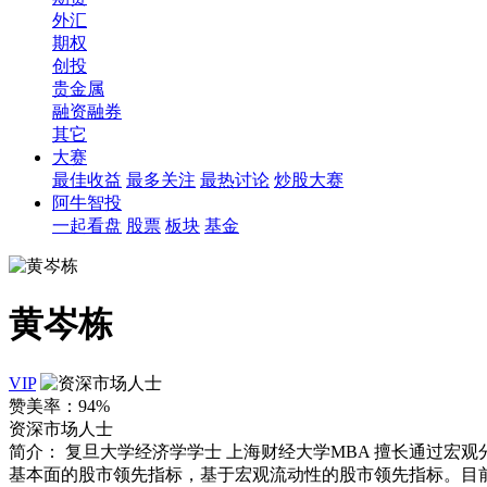
外汇
期权
创投
贵金属
融资融券
其它
大赛
最佳收益
最多关注
最热讨论
炒股大赛
阿牛智投
一起看盘
股票
板块
基金
黄岑栋
VIP
赞美率：
94%
资深市场人士
简介：
复旦大学经济学学士 上海财经大学MBA 擅长通过宏
基本面的股市领先指标，基于宏观流动性的股市领先指标。目