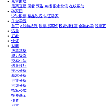
点掌财经
股票直播
回看
预告
点播
股市快讯
在线帮助
砖家团
说说股票
精品说说
认证砖家
牛金学园
首页
A股特战课
股票提高班
投资训练营
金融必学
股票五
话题
好看
快评
财商
股票基础
能力级别
交易心法
选股技巧
技术分析
基本分析
行业分析
宏观分析
指标公式
投资基金
债券
期货