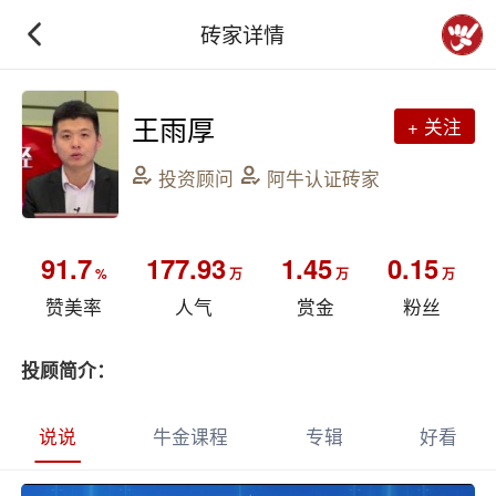
砖家详情
王雨厚
+ 关注
投资顾问
阿牛认证砖家
91.7
177.93
1.45
0.15
%
万
万
万
赞美率
人气
赏金
粉丝
投顾简介：
说说
牛金课程
专辑
好看