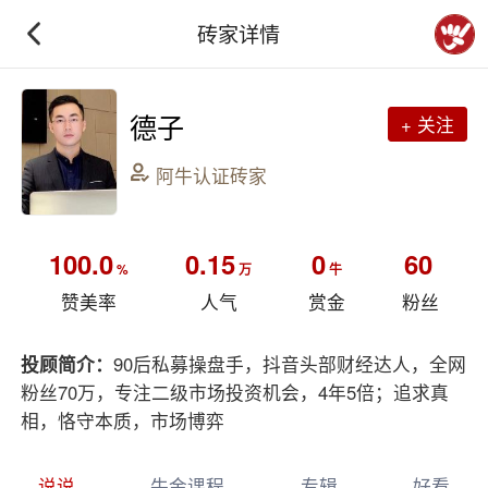
砖家详情
德子
+ 关注
阿牛认证砖家
100.0
0.15
0
60
%
万
牛
赞美率
人气
赏金
粉丝
投顾简介：
90后私募操盘手，抖音头部财经达人，全网
粉丝70万，专注二级市场投资机会，4年5倍；追求真
相，恪守本质，市场博弈
说说
牛金课程
专辑
好看