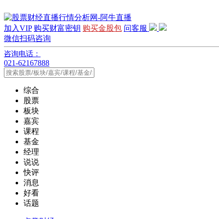
加入VIP
购买财富密钥
购买金股包
问客服
微信扫码咨询
咨询电话：
021-62167888
综合
股票
板块
嘉宾
课程
基金
经理
说说
快评
消息
好看
话题