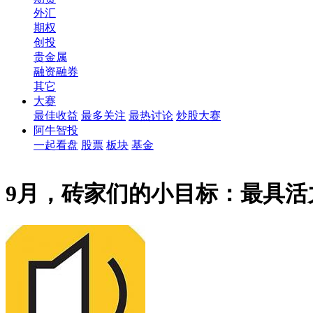
外汇
期权
创投
贵金属
融资融券
其它
大赛
最佳收益
最多关注
最热讨论
炒股大赛
阿牛智投
一起看盘
股票
板块
基金
9月，砖家们的小目标：最具活