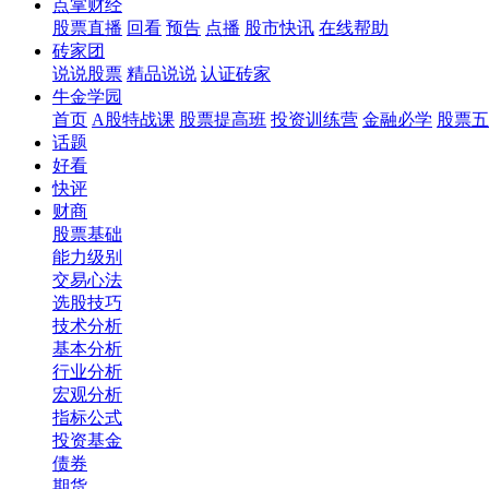
点掌财经
股票直播
回看
预告
点播
股市快讯
在线帮助
砖家团
说说股票
精品说说
认证砖家
牛金学园
首页
A股特战课
股票提高班
投资训练营
金融必学
股票五
话题
好看
快评
财商
股票基础
能力级别
交易心法
选股技巧
技术分析
基本分析
行业分析
宏观分析
指标公式
投资基金
债券
期货