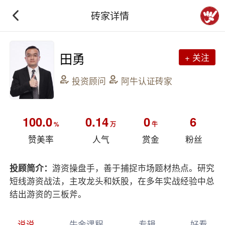
砖家详情
田勇
+ 关注
投资顾问
阿牛认证砖家
100.0
0.14
0
6
%
万
牛
赞美率
人气
赏金
粉丝
投顾简介：
游资操盘手，善于捕捉市场题材热点。研究
短线游资战法，主攻龙头和妖股，在多年实战经验中总
结出游资的三板斧。
说说
牛金课程
专辑
好看