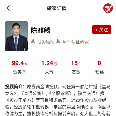
砖家详情
陈麒麟
+ 关注
投资顾问
阿牛认证砖家
99.4
1.24
15
0
%
万
牛
赞美率
人气
赏金
粉丝
投顾简介：
原券商金牌投顾，现任第一财经广播《黑马
竞选》,《直通公司》,《个股诊断》，陕西交通广播
《股市正前方》等节目特邀嘉宾，近20年股市从业经
验，经历多轮牛熊转换，丰富的实盘操作经验，操盘以
稳健为主，擅长技术分析及提前布局，对大盘走势有着