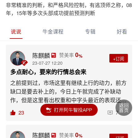
非常精准的判断，和严格风险控制，有逃顶师之称，08
年，15年等多次头部成功提前预测判断
说说
牛金课程
专辑
好看
0
陈麒麟
赞美率
%
+订阅
23-07-27 12:20
多点耐心，要来的行情总会来
之前提到过，市场这里有继续上行的动力，前方
缺口是要去补上的，今日上午就完成了补缺动
作，但是这里看出权重和中字头最近的表现还是
可圈可点，而且依然保持可操作的节奏范围里。
23
打赏
收藏
7
点掌全指图来源：阿牛智投从全指去看，可以很
明显看到现在是处于红色，也就是现在至少是持
股可操作性状态中，但是这几日的行情主要还是
0
陈麒麟
赞美率
%