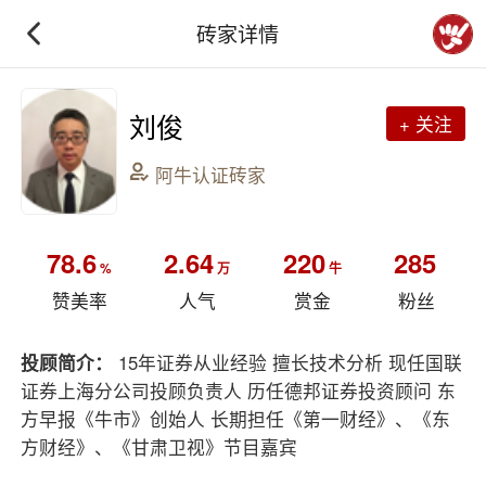
砖家详情
刘俊
+ 关注
阿牛认证砖家
78.6
2.64
220
285
%
万
牛
赞美率
人气
赏金
粉丝
投顾简介：
15年证券从业经验 擅长技术分析 现任国联
证券上海分公司投顾负责人 历任德邦证券投资顾问 东
方早报《牛市》创始人 长期担任《第一财经》、《东
方财经》、《甘肃卫视》节目嘉宾