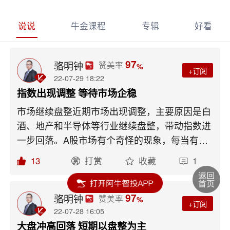
说说
牛金课程
专辑
好看
97
骆明钟
赞美率
%
+订阅
22-07-29 18:22
指数出现调整 等待市场企稳
市场继续盘整近期市场出现调整，主要原因是白
酒、地产和半导体等行业继续盘整，带动指数进
一步回落。A股市场有个奇怪的现象，每当有大
型的会议，市场总是出现调整，并且是普跌的那
13
打赏
收藏
1
种。指数的调整空间其实不大，下方的支撑位是
在3200点附近，并且支撑位的买盘很强，若市
场出现大调整那么踏空资金入场的概率就很大
97
骆明钟
赞美率
%
+订阅
了。领涨板块来源：点掌财经半导体行业近期半
22-07-28 16:05
导体行业的波动很大，但是整个市场的资金还是
大盘冲高回落 短期以盘整为主