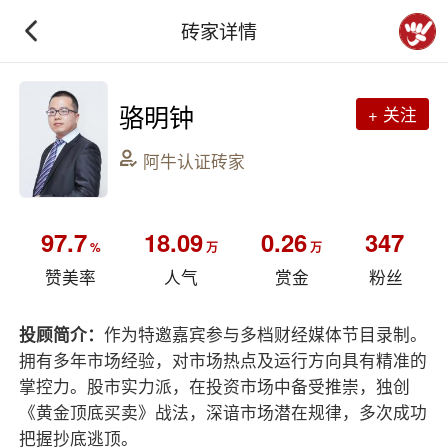
砖家详情
骆明钟
+ 关注
阿牛认证砖家
97.7
18.09
0.26
347
%
万
万
赞美率
人气
赏金
粉丝
投顾简介：
作为特邀嘉宾参与多档财经媒体节目录制。
拥有多年市场经验，对市场热点及运行方向具有精准的
掌控力。股市实力派，在投资市场中备受推崇，独创
《黄金顶底买卖》战法，深谙市场潜在规律，多次成功
把握抄底逃顶。