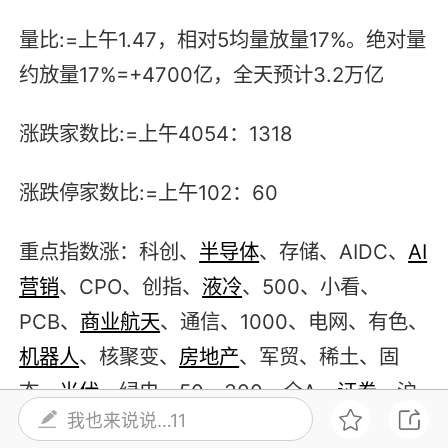
量比:=上午1.47，相对5均量放量17%。绝对量
约放量17%=+4700亿，全天预计3.2万亿
涨跌家数比:=上午4054：1318
涨跌停家数比:=上午102：60
重点指数涨：科创、
半导体
、存储、AIDC、
AI
营销
、CPO、创指、
液冷
、500、小看、
PCB、
商业航天
、通信、1000、电网、有色、
机器人
、核聚变、
房地产
、军贸、稀土、固
态、
光伏
、绿电、50、300、全A、
证券
、沪
我也来说说…11
指、电力、化工、
创新药
、商业食品、燃气、