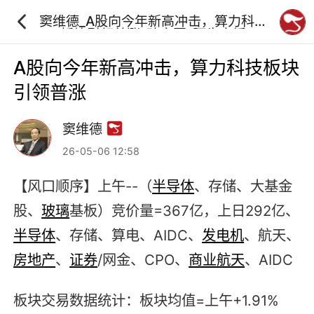
窦维德_A股向今年新高冲击，算力科技
板块引领普涨_砖家团_阿牛直播
A股向今年新高冲击，算力科技板块
引领普涨
窦维德
26-05-06 12:58
【风口顺序】上午--（
半导体
、存储、大基金
股、
玻璃
基板）竞价量=367亿，上日292亿、
半导体
、存储、算电、AIDC、
发电机
、航天、
房地产
、
证券
/网金、CPO、
商业航天
、AIDC
板块交易数据统计：板块均值=上午+1.91%