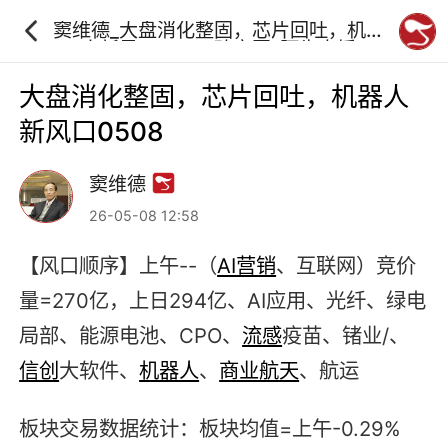
窦维德_大盘消化整固，芯片回吐，机器
人新风口0508_砖家团_阿牛直播
大盘消化整固，芯片回吐，机器人
新风口0508
窦维德
26-05-08 12:58
【风口顺序】上午--（
AI营销
、互联网）竞价
量=270亿，上日294亿、AI应用、光纤、绿电
局部、能源电池、CPO、
流感
疫苗、锗业/、
信创
大软件、
机器人
、
商业航天
、航运
板块交易数据统计：板块均值=上午-0.29%