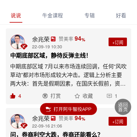
说说
牛金课程
专辑
好看
94
余兆荣
赞美率
%
+订阅
22-09-19 10:30
中期底部区域，静待反弹主线！
中期底部区域 7月以来市场连续回调，任何“风吹
草动”都对市场形成较大冲击。逻辑上分析主要
两大块：首先是假期因素，在国庆长假前，资金
或担忧长假的不确定性；其次是9.22联储“激进”
4
打赏
收藏
1
加息的海外扰动，多头买入意愿较低。 对于中
期方向，作为老司机这里大胆预计觉得未来市场
做多窗口或在10月中旬，一是高层的重要会议预
94
余兆荣
赞美率
%
+订阅
计将提振市场信心，二是本轮回调市场情绪已至
22-09-16 21:06
低位，为10月做多提供了充足空间。三是，当前
问，券商利空大跌，券商还能看么？