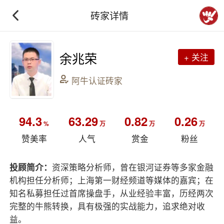
砖家详情
余兆荣
+ 关注
阿牛认证砖家
94.3
63.29
0.82
0.26
%
万
万
万
赞美率
人气
赏金
粉丝
投顾简介：
资深策略分析师，曾在银河证券等多家金融
机构担任分析师；上海第一财经频道等媒体的嘉宾；在
知名私募担任过首席操盘手，从业经验丰富，历经两次
完整的牛熊转换，具有极强的实战能力，追求绝对收
益。