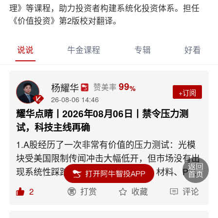
理》等课程，助力投资者构建系统化投资体系。担任
《价值投资》第2版校对翻译。
说说
牛金课程
专辑
好看
99
杨耀华
赞美率
%
+订阅
26-08-06 14:46
耀华点睛丨2026年08月06日丨禁令压力测
试，科技主线再确
1.A股经历了一次非常有价值的压力测试：光模
块受美国限制传闻冲击大幅低开，但市场没有出
现系统性踩踏，反而由半导体设备、材料、PCB
和国产算力接力，科创50大涨4.78%；全市场超
2
打赏
收藏
评论
过3700家公司上涨，成交额放大至约2.68万亿
元。2.中美9月谈判，双方交换筹码。针对美方