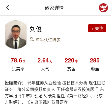
砖家详情
刘俊
+ 关注
阿牛认证砖家
78.6
2.64
220
285
%
万
牛
赞美率
人气
赏金
粉丝
投顾简介：
15年证券从业经验 擅长技术分析 现任国联
证券上海分公司投顾负责人 历任德邦证券投资顾问 东
方早报《牛市》创始人 长期担任《第一财经》、《东
方财经》、《甘肃卫视》节目嘉宾