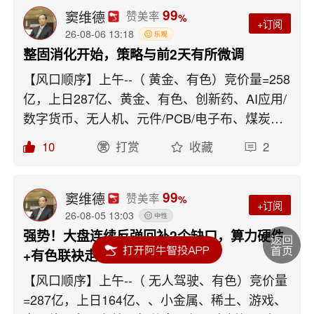
99
窦维德
赞美率
%
+订阅
26-08-06 13:18
整固消化开始，策略与前2天有所微调
【风口顺序】上午--（ 黄金、有色）竞价量=258
亿，上日287亿、黄金、有色、创新药、AI应用/
数字货币、无人机、元件/PCB/电子布、煤炭局
部、6G局部、磁性、、算力硬件、有色钨业、
10
打赏
收藏
2
封测、医药/药房、粮食种业量比:=上午1.38，相
对5均量放量8%。绝对量约放量2%=+650亿，
全天2.7万亿 涨跌停家数比:=上午58：1 涨跌家
99
窦维德
赞美率
%
+订阅
数比:=上午1717：3706 板块均值数据：=上
26-08-05 13:03
午-0.20% 重点指数涨：煤炭、高贝塔、通信、
强势！大盘连续反弹回补2个缺口，算力硬件
CPO、PCB、存储、有色、芯片、石油、化
+有色联袂走强
工、商业航天、**股、沪指； 重点指数跌：中证
【风口顺序】上午--（ 无人驾驶、有色）竞价量
1000、酿酒、科创50、全A、农牧、500、机器
=287亿，上日164亿、、小金属、稀土、游戏、
人、银行、光伏、300、食品、地产、电网、创