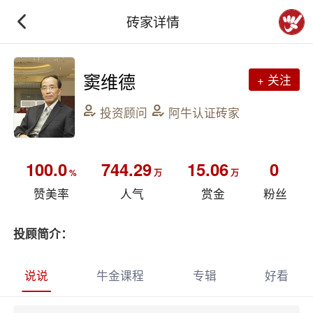
砖家详情
窦维德
+ 关注
投资顾问
阿牛认证砖家
100.0
744.29
15.06
0
%
万
万
赞美率
人气
赏金
粉丝
投顾简介：
说说
牛金课程
专辑
好看