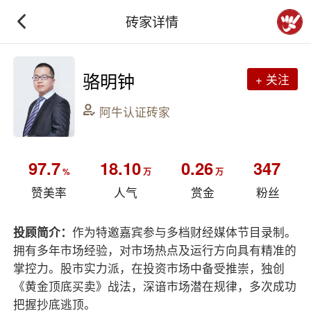
砖家详情
骆明钟
+ 关注
阿牛认证砖家
97.7
18.10
0.26
347
%
万
万
赞美率
人气
赏金
粉丝
投顾简介：
作为特邀嘉宾参与多档财经媒体节目录制。
拥有多年市场经验，对市场热点及运行方向具有精准的
掌控力。股市实力派，在投资市场中备受推崇，独创
《黄金顶底买卖》战法，深谙市场潜在规律，多次成功
把握抄底逃顶。