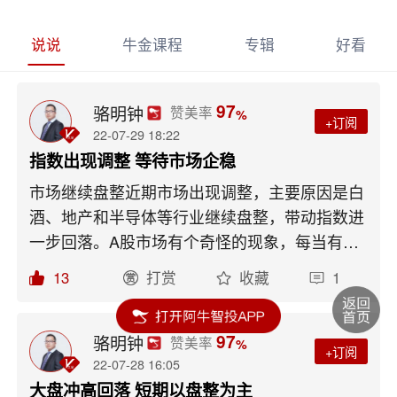
说说
牛金课程
专辑
好看
97
骆明钟
赞美率
%
+订阅
22-07-29 18:22
指数出现调整 等待市场企稳
市场继续盘整近期市场出现调整，主要原因是白
酒、地产和半导体等行业继续盘整，带动指数进
一步回落。A股市场有个奇怪的现象，每当有大
型的会议，市场总是出现调整，并且是普跌的那
13
打赏
收藏
1
种。指数的调整空间其实不大，下方的支撑位是
在3200点附近，并且支撑位的买盘很强，若市
场出现大调整那么踏空资金入场的概率就很大
97
骆明钟
赞美率
%
+订阅
了。领涨板块来源：点掌财经半导体行业近期半
22-07-28 16:05
导体行业的波动很大，但是整个市场的资金还是
大盘冲高回落 短期以盘整为主