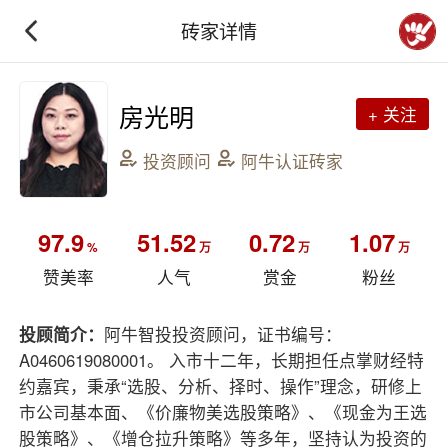
砖家详情
房光明
+ 关注
投资顾问
阿牛认证砖家
97.9
51.52
0.72
1.07
%
万
万
万
赞美率
人气
赏金
粉丝
投顾简介：
阿牛智投投资顾问，证书编号：
A0460619080001。 入市十二年，长期担任点掌财经特
约嘉宾，秉承“选股、分析、择时、操作”理念，研修上
市公司基本面、《价廉物美选股策略》、《现金为王选
股策略》、《增仓拉升策略》等多年，坚持认为投资的