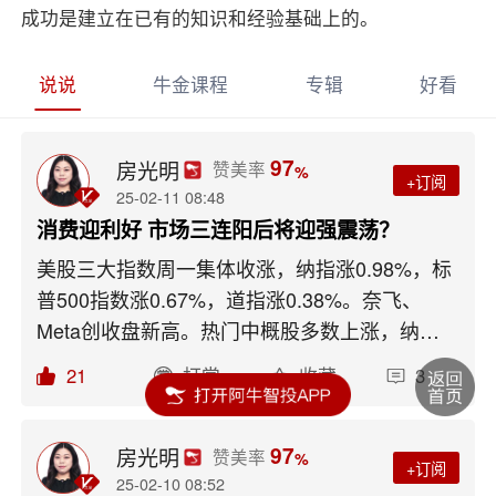
成功是建立在已有的知识和经验基础上的。
说说
牛金课程
专辑
好看
97
房光明
赞美率
%
+订阅
25-02-11 08:48
消费迎利好 市场三连阳后将迎强震荡？
美股三大指数周一集体收涨，纳指涨0.98%，标
普500指数涨0.67%，道指涨0.38%。奈飞、
Meta创收盘新高。热门中概股多数上涨，纳斯
达克中国金龙指数收涨2.61%，创4个月以来收
21
打赏
收藏
3
盘新高。欧股全线收高，德国DAX30指数收涨
0.57%，英国富时100指数收涨0.77%，均再创
收盘历史新高。周一A股市场全天震荡走高，三
97
房光明
赞美率
%
+订阅
大指数小幅上涨。沪深两市全天成交额1.73万
25-02-10 08:52