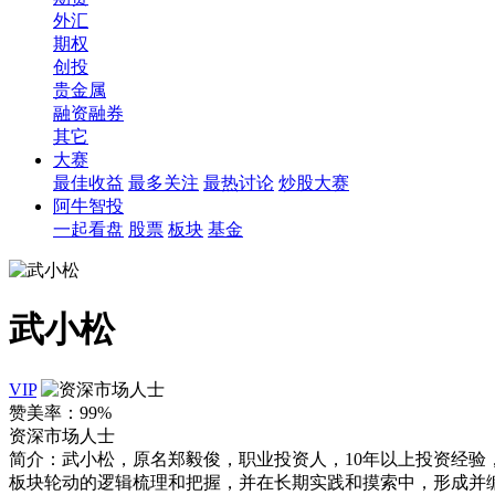
外汇
期权
创投
贵金属
融资融券
其它
大赛
最佳收益
最多关注
最热讨论
炒股大赛
阿牛智投
一起看盘
股票
板块
基金
武小松
VIP
赞美率：
99%
资深市场人士
简介：
武小松，原名郑毅俊，职业投资人，10年以上投资经验
板块轮动的逻辑梳理和把握，并在长期实践和摸索中，形成并编