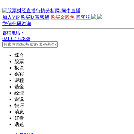
加入VIP
购买财富密钥
购买金股包
问客服
微信扫码咨询
咨询电话：
021-62167888
综合
股票
板块
嘉宾
课程
基金
经理
说说
快评
消息
好看
话题