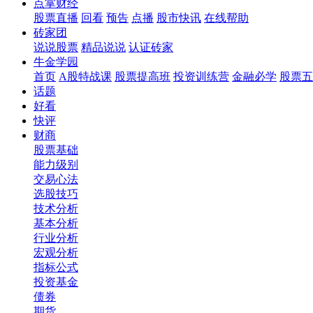
点掌财经
股票直播
回看
预告
点播
股市快讯
在线帮助
砖家团
说说股票
精品说说
认证砖家
牛金学园
首页
A股特战课
股票提高班
投资训练营
金融必学
股票五
话题
好看
快评
财商
股票基础
能力级别
交易心法
选股技巧
技术分析
基本分析
行业分析
宏观分析
指标公式
投资基金
债券
期货