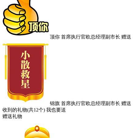
顶你
首​席​执​行​官​欧​总​经​理​副​市​长
赠送
锦旗
首席执行官欧总经理副市长
赠送
收到的礼物(共12个)
我也要送
赠送礼物