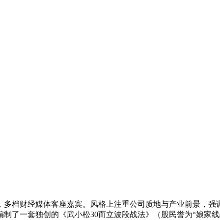
，多档财经媒体客座嘉宾。风格上注重公司质地与产业前景，强
制了一套独创的《武小松30而立波段战法》（股民誉为“娘家线战