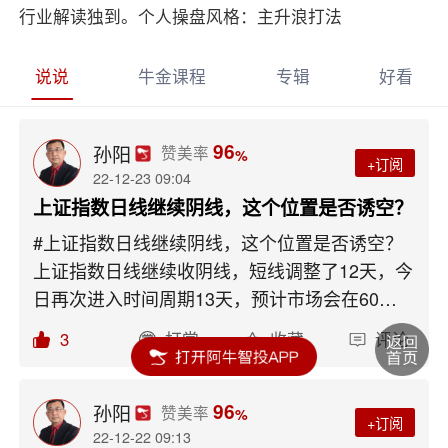
行业解读独到。个人操盘风格：主升浪打法
说说
牛金课程
专辑
好看
96
孙阳
赞美率
%
+订阅
22-12-23 09:04
上证指数日线继续阴线，这个位置是否诱空？
#上证指数日线继续阴线，这个位置是否诱空？
上证指数日线继续收阴线，短线调整了12天，今
日再次进入时间周期13天，预计市场会在60日
线附近震荡筑底，从时间和空间看60日线附近有
3
打赏
收藏
评论
望出现再次的上车机会点，左侧交易喜欢低吸的
可以考虑在今日再次下探时逢低主动买套，趋势
交易者可以在探底回升后站上5日线再考虑进
96
孙阳
赞美率
%
+订阅
场，目前短线已经开始出现了底背离技术状态，
22-12-22 09:13