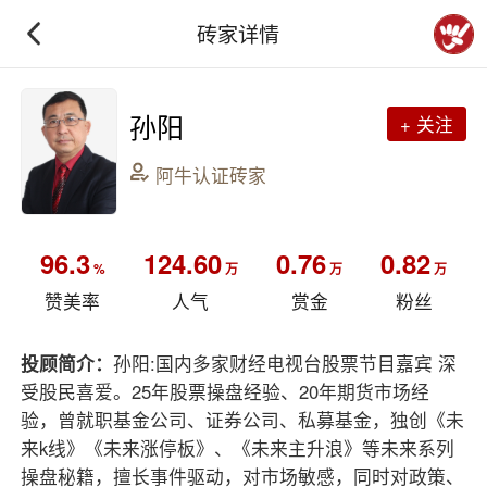
砖家详情
孙阳
+ 关注
阿牛认证砖家
96.3
124.60
0.76
0.82
%
万
万
万
赞美率
人气
赏金
粉丝
投顾简介：
孙阳:国内多家财经电视台股票节目嘉宾 深
受股民喜爱。25年股票操盘经验、20年期货市场经
验，曾就职基金公司、证券公司、私募基金，独创《未
来k线》《未来涨停板》、《未来主升浪》等未来系列
操盘秘籍，擅长事件驱动，对市场敏感，同时对政策、