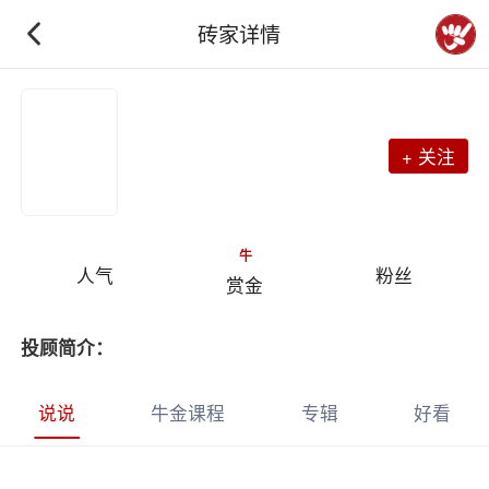
砖家详情
+ 关注
牛
人气
粉丝
赏金
投顾简介：
说说
牛金课程
专辑
好看