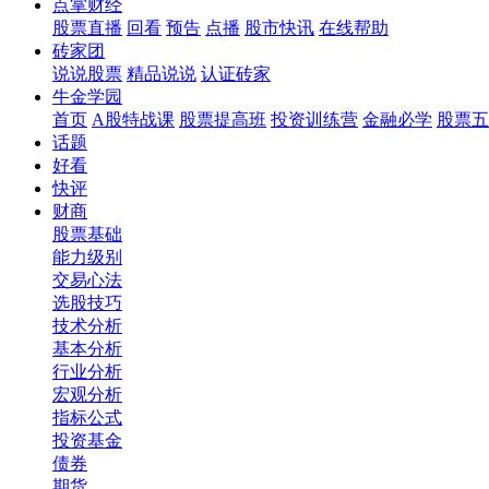
点掌财经
股票直播
回看
预告
点播
股市快讯
在线帮助
砖家团
说说股票
精品说说
认证砖家
牛金学园
首页
A股特战课
股票提高班
投资训练营
金融必学
股票五
话题
好看
快评
财商
股票基础
能力级别
交易心法
选股技巧
技术分析
基本分析
行业分析
宏观分析
指标公式
投资基金
债券
期货