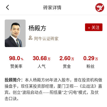
砖家详情
杨殿方
+ 关注
阿牛认证砖家
98.0
30.68
2.60
0.29
%
万
万
万
赞美率
人气
赏金
粉丝
投顾简介：
本人杨殿方95年进入股市，曾在投资机构做
操盘手，现任某投资部经理，厦门卫视---《云战法》嘉
宾。创立“波段启动点-----阳低量”之“闪电”模式，及伏
击口诀。