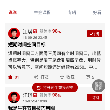
说说
牛金课程
专辑
好看
98
江琪
赞美率
%
+订阅
16-09-26 23:45
短期时间空间目标
短期时间窗口方面周三周四有个时间窗口，出低
点概率大，特别是周三尾盘到周四早盘，到时候
可以留意下，空间短期还是继续看2950。中小
创方面今天跌破了相对于2638以来的收敛三角
81
打赏
收藏
2
形，短期若无法快速收回的话大周期将延续调整
周期，继续保持观望，而主板在2950未有效跌
破之前2638以来的趋势仍在。
98
江琪
赞美率
%
+订阅
16-07-24 18:06
我是牛客节目技巧用图