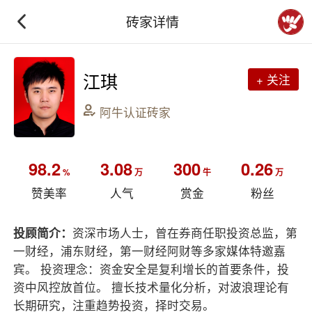
砖家详情
江琪
+ 关注
阿牛认证砖家
98.2
3.08
300
0.26
%
万
牛
万
赞美率
人气
赏金
粉丝
投顾简介：
资深市场人士，曾在券商任职投资总监，第
一财经，浦东财经，第一财经阿财等多家媒体特邀嘉
宾。 投资理念：资金安全是复利增长的首要条件，投
资中风控放首位。 擅长技术量化分析，对波浪理论有
长期研究，注重趋势投资，择时交易。