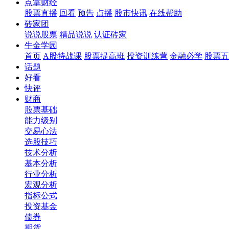
点掌财经
股票直播
回看
预告
点播
股市快讯
在线帮助
砖家团
说说股票
精品说说
认证砖家
牛金学园
首页
A股特战课
股票提高班
投资训练营
金融必学
股票五
话题
好看
快评
财商
股票基础
能力级别
交易心法
选股技巧
技术分析
基本分析
行业分析
宏观分析
指标公式
投资基金
债券
期货