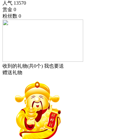
人气
13570
赏金
0
粉丝数
0
收到的礼物(共0个)
我也要送
赠送礼物