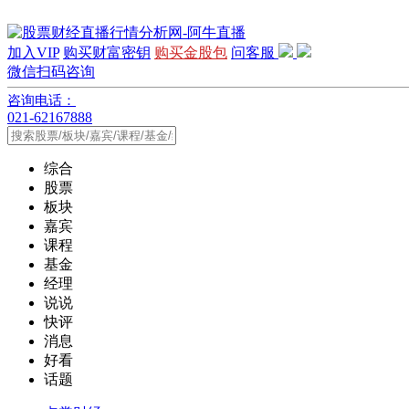
加入VIP
购买财富密钥
购买金股包
问客服
微信扫码咨询
咨询电话：
021-62167888
综合
股票
板块
嘉宾
课程
基金
经理
说说
快评
消息
好看
话题