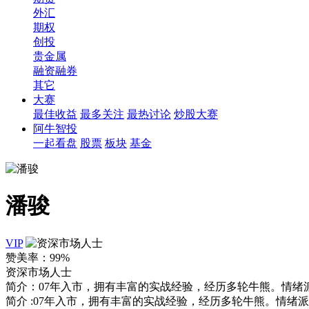
外汇
期权
创投
贵金属
融资融券
其它
大赛
最佳收益
最多关注
最热讨论
炒股大赛
阿牛智投
一起看盘
股票
板块
基金
潘骏
VIP
赞美率：
99%
资深市场人士
简介：
07年入市，拥有丰富的实战经验，经历多轮牛熊。情
简介
:
07年入市，拥有丰富的实战经验，经历多轮牛熊。情绪