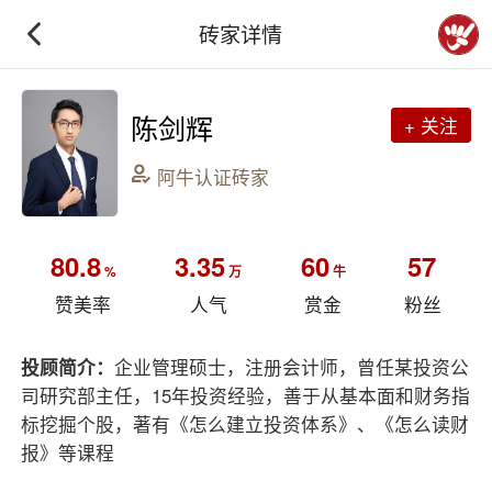
砖家详情
陈剑辉
+ 关注
阿牛认证砖家
80.8
3.35
60
57
%
万
牛
赞美率
人气
赏金
粉丝
投顾简介：
企业管理硕士，注册会计师，曾任某投资公
司研究部主任，15年投资经验，善于从基本面和财务指
标挖掘个股，著有《怎么建立投资体系》、《怎么读财
报》等课程