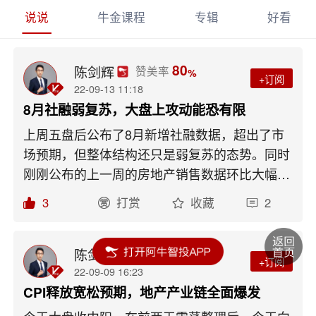
说说
牛金课程
专辑
好看
80
陈剑辉
赞美率
%
+订阅
22-09-13 11:18
8月社融弱复苏，大盘上攻动能恐有限
上周五盘后公布了8月新增社融数据，超出了市
场预期，但整体结构还只是弱复苏的态势。同时
刚刚公布的上一周的房地产销售数据环比大幅回
落。所以笔者认为，大盘虽然上周五有了一次突
3
打赏
收藏
2
破性的上攻，但继续上攻的动能恐有限。这两天
大盘可能会重新进入震荡态势，以等待周五的经
济数据。图一、上证指数日线图来源：点掌财经
80
陈剑辉
赞美率
%
+订阅
社融数据超预期，但结构弱复苏8月社融数据上
22-09-09 16:23
周五盘后公布，新增社融2.43万亿元，超出市场
CPI释放宽松预期，地产产业链全面爆发
预期的2.04万亿元，总量超出了市场预期。不过