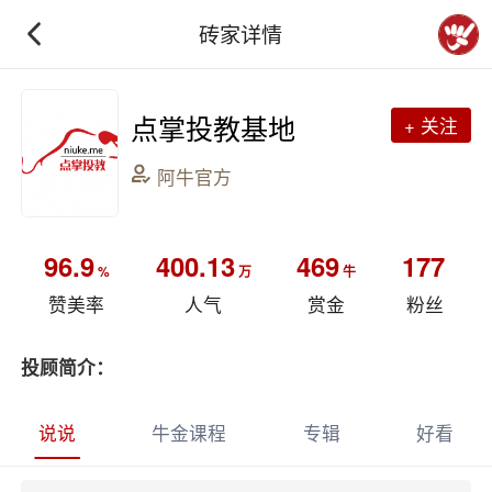
砖家详情
点掌投教基地
+ 关注
阿牛官方
96.9
400.13
469
177
%
万
牛
赞美率
人气
赏金
粉丝
投顾简介：
说说
牛金课程
专辑
好看