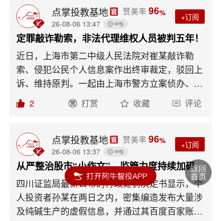
96
点掌投教基地
赞美率
%
+订阅
26-08-06 13:47
定罪敲诈勒索，非法代理维权人员被判五年！
近日，上海市第二中级人民法院对崔某敲诈勒
索、侵犯公民个人信息案作出终审裁定，驳回上
诉、维持原判。一起由上海市警方立案侦办、证
券投顾行业首例以敲诈勒索罪定罪的非法代理维
2
打赏
收藏
评论
权案件尘埃落定。上海市普陀区人民监管院此前
披露的案情显示，2024年5月，上海某投资顾问
公司A公司短时间内集中收到大量客户要求退费
96
点掌投教基地
赞美率
%
+订阅
的申请。这些申请的话术几乎完全一致，均声称
26-08-06 13:37
A公司存在虚假宣传和欺诈行为，并以向监管部
从严整治股市“小作文”，监管力度持续加码
门投诉、举报、信访为由进行施压。值得注意的
四川证监局最新公布的行政处罚决定书显示，个
是，这些申请退费的客户均早已结束服务期，且
人投资者孙某在两日之内，密集编造发布大量涉
此前从未对服务表达过任何不满或退款诉求。如
及纯碱生产的虚假信息，并通过其百度百家账号
今却在短时间内统一改口，以近乎复制粘贴的话